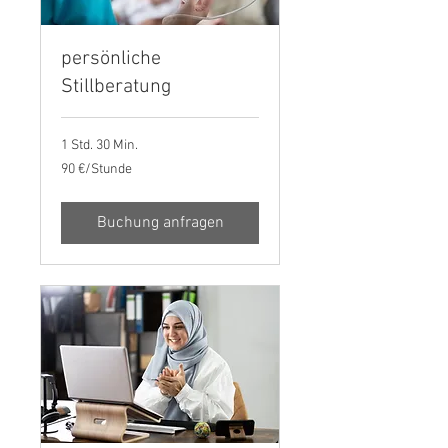
persönliche
Stillberatung
1 Std. 30 Min.
90
90 €/Stunde
€/Stunde
Buchung anfragen