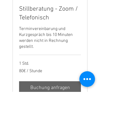
Stillberatung - Zoom /
Telefonisch
Terminvereinbarung und
Kurzgespräch bis 10 Minuten
werden nicht in Rechnung
gestellt.
1 Std.
80€
80€ / Stunde
/
Stunde
Buchung anfragen