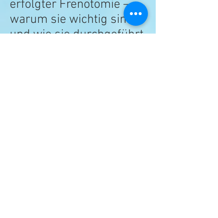
erfolgter Frenotomie –
warum sie wichtig sind
und wie sie durchgeführt
werden sollten
Zusätzliche Ressourcen:
https://www.youtube.co
m/watch?
v=R_qnkhlwl84&feature=
youtu.be
Englischsprachig,
Massage ab 2:48 ist sehr
empfehlenswert um zu
lösen und entspannen.