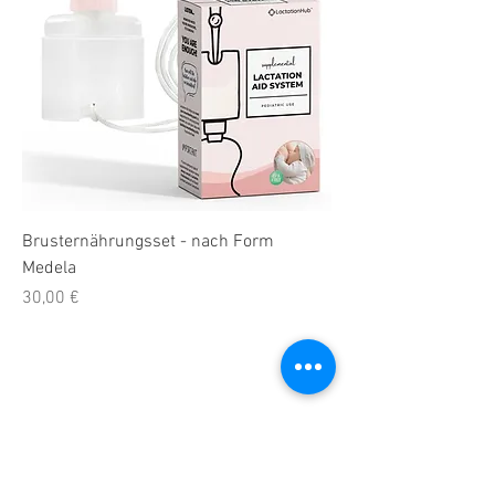
Brusternährungsset - nach Form
Medela
Preis
30,00 €
Impressum
Widerrufsbelehrung