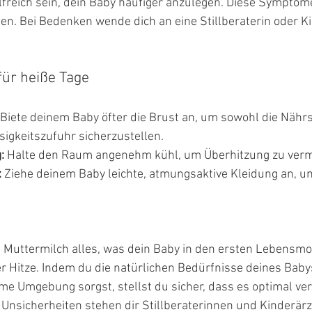
lfreich sein, dein Baby häufiger anzulegen. Diese Symptom
n. Bei Bedenken wende dich an eine Stillberaterin oder Ki
für heiße Tage
 Biete deinem Baby öfter die Brust an, um sowohl die Nähr
sigkeitszufuhr sicherzustellen.
:
 Halte den Raum angenehm kühl, um Überhitzung zu verm
:
 Ziehe deinem Baby leichte, atmungsaktive Kleidung an, um
Muttermilch alles, was dein Baby in den ersten Lebensmon
 Hitze. Indem du die natürlichen Bedürfnisse deines Babys
e Umgebung sorgst, stellst du sicher, dass es optimal verso
Unsicherheiten stehen dir Stillberaterinnen und Kinderärz