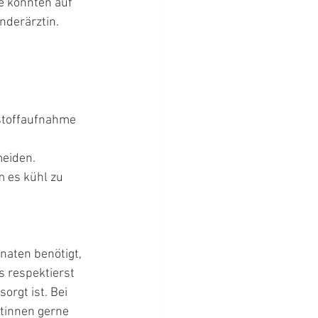
e könnten auf 
nderärztin.
stoffaufnahme 
eiden.
 es kühl zu 
aten benötigt, 
 respektierst 
rgt ist. Bei 
tinnen gerne 