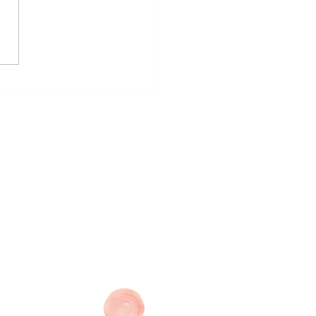
ack von Janette G. -
en vor und nach Herz OP