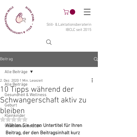
Still- & Laktationsberaterin
IBCLC seit 2015
Beitrag
Alle Beiträge
2. Dez. 2020
1 Min. Lesezeit
Alle Beiträge
10 Tipps während der
Gesundheit & Wellness
Schwangerschaft aktiv zu
Geburt
bleiben
Kleinkinder
Mit NaN von 5 Sternen bewertet.
Wählen Sie einen Untertitel für Ihren 
Weltstillwoche 2024
Beitrag, der den Beitragsinhalt kurz 