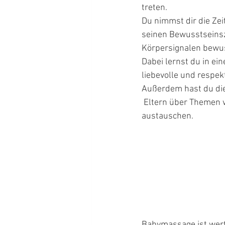
treten. 
Du nimmst dir die Zei
seinen Bewusstseins
Körpersignalen bewu
Dabei lernst du in e
liebevolle und respe
Außerdem hast du die
 Eltern über Themen wie das Weinen, Vorteile der Babymassage, Babyschlaf und das Eltern sein 
austauschen. 
Babymassage ist wertv