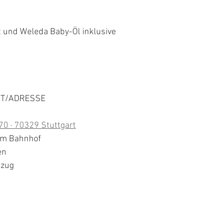
ipt und Weleda Baby-Öl inklusive
T/ADRESSE
0 · 70329 Stuttgart
om Bahnhof
en
fzug